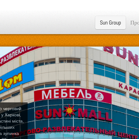
Sun Group
Про
о черговий
у Харкові,
стині міста,
більших
а зупинка