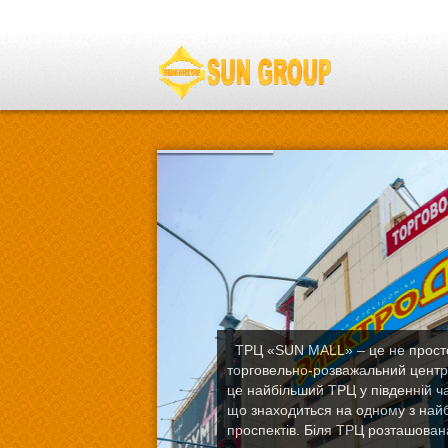
ТРЦ «SUN MALL» – це не прост
торговельно-розважальний центр 
це найбільший ТРЦ у південній ча
що знаходиться на одному з най
проспектів. Біля ТРЦ розташован