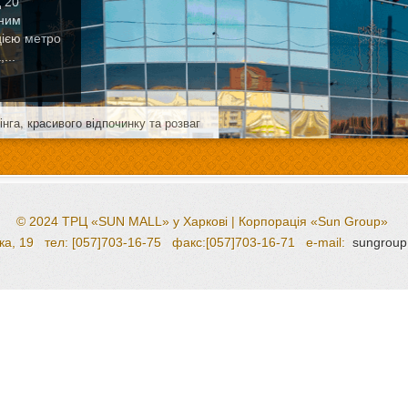
 20
вним
цією метро
...
га, красивого відпочинку та розваг
© 2024 ТРЦ «SUN MALL» у Харкові | Корпорація «Sun Group»
зська, 19 тел: [057]703-16-75 факс:[057]703-16-71 e-mail:
sungroup