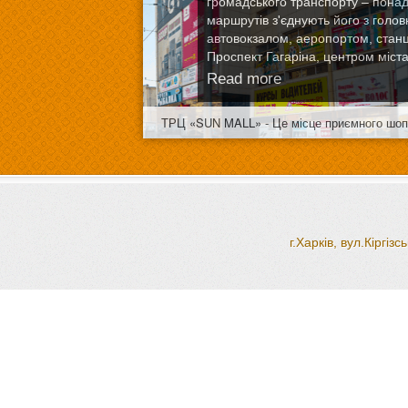
громадського транспорту – понад
маршрутів з'єднують його з голо
автовокзалом, аеропортом, стан
Проспект Гагаріна, центром міста,
Read more
ТРЦ «SUN MALL» - Це місце приємного шопін
г.Харків, вул.Кіргі